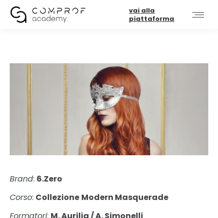
vai alla
piattaforma
Brand
:
6.Zero
Corso
:
Collezione
Modern Masquerade
Formatori
:
M. Aurilia / A. Simonelli