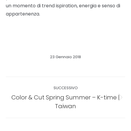
un momento di trend ispiration, energia e senso di
appartenenza.
23 Gennaio 2018
Naviga
SUCCESSIVO
tra
Color & Cut Spring Summer – K-time |
Prossimo
i
Taiwan
post:
post